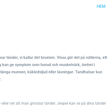
HEM
ar tänder, vi kallar det bruxism. Vissa gör det på nätterna, ett
ing kan ge symptom som huvud och muskelvärk, ömhet i
 stänga munnen, käkledsljud eller låsningar. Tandhalsar kan
r.
 eller vet att man gnisslar tänder. Jesper kan se på dina tänder