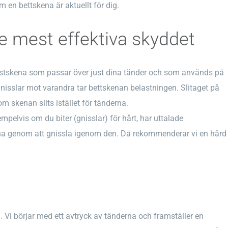
en bettskena är aktuellt för dig.
e mest effektiva skyddet
plastskena som passar över just dina tänder och som används på
 gnisslar mot varandra tar bettskenan belastningen. Slitaget på
om skenan slits istället för tänderna.
mpelvis om du biter (gnisslar) för hårt, har uttalade
ena genom att gnissla igenom den. Då rekommenderar vi en hård
en. Vi börjar med ett avtryck av tänderna och framställer en