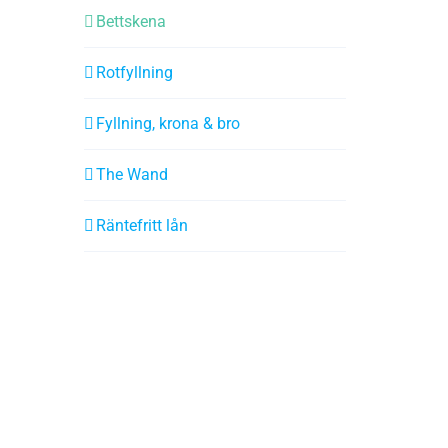
Bettskena
Rotfyllning
Fyllning, krona & bro
The Wand
Räntefritt lån