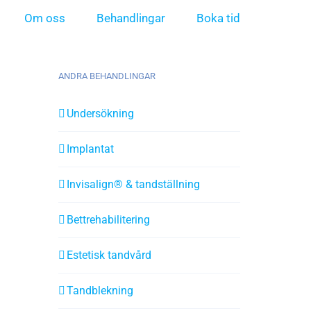
Om oss
Behandlingar
Boka tid
ANDRA BEHANDLINGAR
Undersökning
Implantat
Invisalign® & tandställning
Bettrehabilitering
Estetisk tandvård
Tandblekning